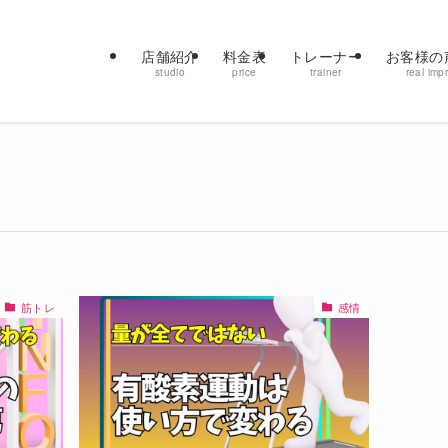
店舗紹介
料金表
トレーナー
お客様の
studio
price
trainer
real imp
筋トレ
感情