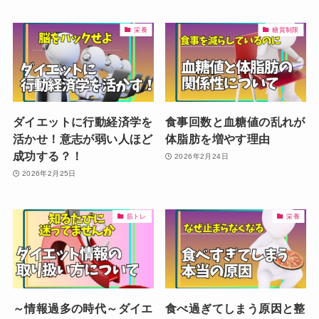
栄養
糖質制限
ダイエットに行動経済学を
食事回数と血糖値の乱れが
活かせ！意志が弱い人ほど
体脂肪を増やす理由
成功する？！
2026年2月24日
2026年2月25日
筋トレ
栄養
～情報過多の時代～ダイエ
食べ過ぎてしまう原因と整