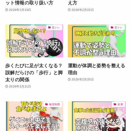
ット情報の取り扱い方
え方
2026年2月23日
2026年2月22日
筋トレ
筋トレ
歩くたびに足が太くなる？
運動が体調と姿勢を整える
誤解だらけの「歩行」と脚
理由
太りの関係
2026年2月20日
2026年2月21日
糖質制限
栄養