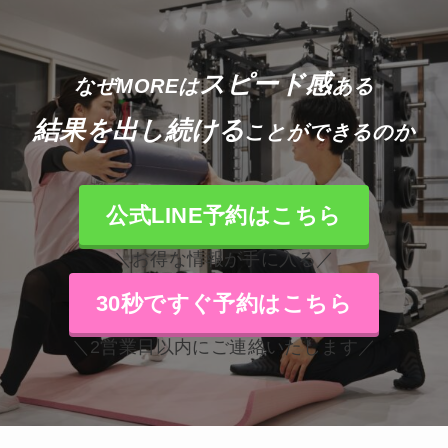
スピード感
なぜMOREは
ある
結果を出し続ける
ことができるのか
公式LINE予約はこちら
＼お得な情報が手に入る／
30秒ですぐ予約はこちら
＼2営業日以内にご連絡いたします／