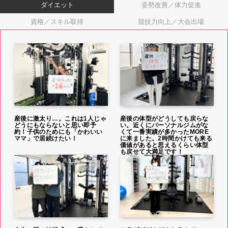
ダイエット
姿勢改善／体力促進
資格／スキル取得
競技力向上／大会出場
産後に激太り…。これは1人じゃ
産後の体型がどうしても戻らな
どうにもならないと思い即予
い。近くにパーソナルジムがな
約！子供のためにも「かわいい
くて一番実績が多かったMORE
ママ」で居続けたい！
に来ました。2時間かけても来る
価値があると思えるくらい体型
も戻せて大満足です！