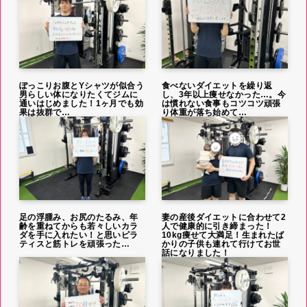
ぽっこりお腹とYシャツが似合う
食べないダイエットを繰り返
男らしい体になりたくてジムに
し、3年以上痩せなかった…。今
通いはじめました！1ヶ月でも効
は慣れない食事もコツコツ頑張
果は抜群で…
り体重が落ち始めて…
足の浮腫み、お尻のたるみ、年
妻の産後ダイエットに合わせて2
齢を重ねてからも若々しいカラ
人で健康的に引き締まった！
ダを手に入れたい！と思いピラ
10kg痩せて大満足！生まれたば
ティスと筋トレを頑張った…
かりの子供も連れて行けてお世
話になりました！