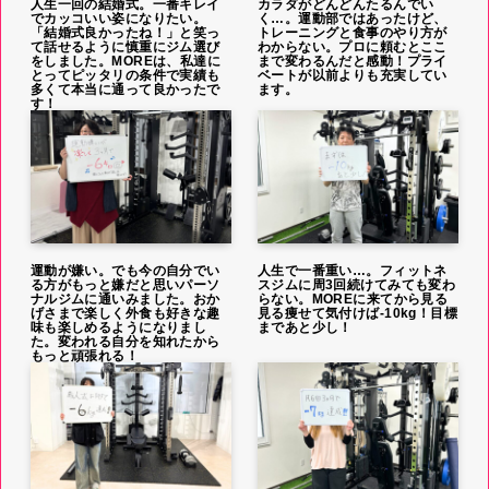
人生一回の結婚式。一番キレイ
カラダがどんどんたるんでい
でカッコいい姿になりたい。
く…。運動部ではあったけど、
「結婚式良かったね！」と笑っ
トレーニングと食事のやり方が
て話せるように慎重にジム選び
わからない。プロに頼むとここ
をしました。MOREは、私達に
まで変わるんだと感動！プライ
とってピッタリの条件で実績も
ベートが以前よりも充実してい
多くて本当に通って良かったで
ます。
す！
運動が嫌い。でも今の自分でい
人生で一番重い…。フィットネ
る方がもっと嫌だと思いパーソ
スジムに周3回続けてみても変わ
ナルジムに通いみました。おか
らない。MOREに来てから見る
げさまで楽しく外食も好きな趣
見る痩せて気付けば-10kg！目標
味も楽しめるようになりまし
まであと少し！
た。変われる自分を知れたから
もっと頑張れる！