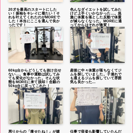
20才を最高のスタートにした
色んなダイエットを試してみた
い！振袖をキレイに着たい！そ
けど上手くいかなかった…。急
れを叶えてくれたのがMOREで
激に体重を落とした反動で体重
した！本当にここを選んで良か
が減らなくなった。MOREに通
ったです！
ってからはそれが激変！
60kg台からどうしても抜け出せ
産後に中々体重が落ちなくてジ
ない…。食事や運動は試してみ
ムを探していました。子連れで
ても変化がなかった。そんな状
も通えるジムを探していて雰囲
態をMOREに来て脱却！念願の
気も良かった…
50kg台に戻ってこれた！
周りからの「痩せたね！」が嬉
仕事で容姿も影響していたんだ