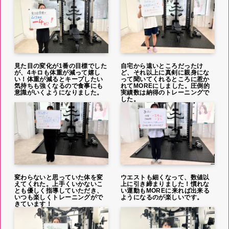
見た目の変化が1番の目標でした
自宅から遠いところだったけ
が、4キロも体重が減って嬉し
ど、それ以上に真剣に親身にな
い！体重が減るとキープしたい
って聞いてくれるところに惹か
気持ちも強くなるので食事にも
れてMOREにしました。圧倒的
意識がいくようになりました。
実績数は納得のトレーニングで
した。
変わらないと思っていた体を変
ウエストも細くなって、数値以
えてくれた。上手くいかないこ
上に引き締まりました！慣れな
とも優しく指導していただき、
い運動もMOREに来れば出来る
いつも楽しくトレーニングがで
ようになるのが楽しいです。
きています！