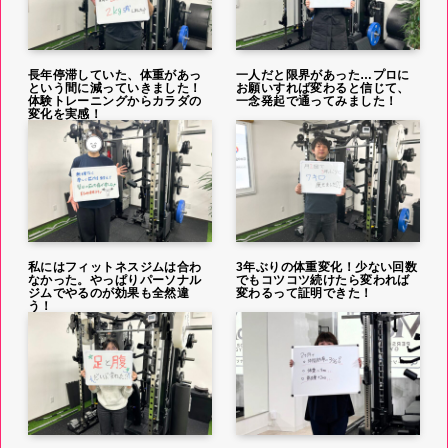
長年停滞していた、体重があっ
一人だと限界があった…プロに
という間に減っていきました！
お願いすれば変わると信じて、
体験トレーニングからカラダの
一念発起で通ってみました！
変化を実感！
私にはフィットネスジムは合わ
3年ぶりの体重変化！少ない回数
なかった。やっぱりパーソナル
でもコツコツ続けたら変われば
ジムでやるのが効果も全然違
変わるって証明できた！
う！