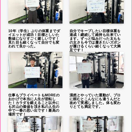
10年（学生）ぶりの体重までダ
自分でキープしたい目標体重を
イエットが成功！目標としいた
達成！継続して維持も出来てい
数値になりすごく嬉しいです！
ます。ずっと悩みだった太もも
見た目も細くなって自分でも変
の太さも今では履きたいズボン
われて良かった。
が履けるくらい細くなって大満
足です！
仕事もプライベートもMOREの
漠然とやっていた運動が、プロ
おかげで本当に人生が逆転し
に頼むとこんなにも違うんだと
た！カラダを鍛えること以外に
改めて実感しました。体も変わ
も沢山の価値を頂き私の人生の
りとても満足です。
中で一番の思い出です！最高の
場所です！