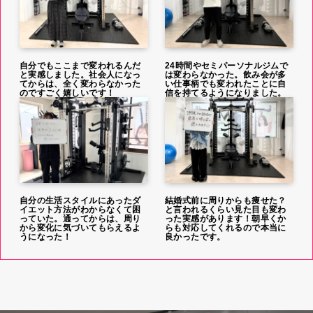
自分でもここまで変われるんだ
24時間やセミパーソナルジムで
と実感しました。社会人になっ
は変わらなかった。飲み会が多
てからは、全く変わらなかった
い仕事柄でも変われたことに自
のですごく嬉しいです！
信を持てるようになりました。
自分の生活スタイルにあったダ
結婚式前に周りからも痩せた？
イエット方法がわからなくて困
と言われるくらい見た目も変わ
っていた。通ってからは、周り
った実感があります！朝早くか
から変化に気づいてもらえるよ
らも対応してくれるので本当に
うになった！
良かったです。