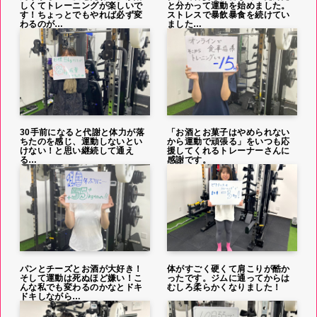
しくてトレーニングが楽しいで
と分かって運動を始めました。
す！ちょっとでもやれば必ず変
ストレスで暴飲暴食を続けてい
わるのが…
ました…
30手前になると代謝と体力が落
「お酒とお菓子はやめられない
ちたのを感じ、運動しないとい
から運動で頑張る」をいつも応
けない！と思い継続して通え
援してくれるトレーナーさんに
る…
感謝です。
パンとチーズとお酒が大好き！
体がすごく硬くて肩こりが酷か
そして運動は死ぬほど嫌い！こ
ったです。ジムに通ってからは
んな私でも変わるのかなとドキ
むしろ柔らかくなりました！
ドキしながら…