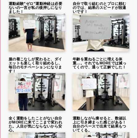
運動経験”ゼロ”運動神経は必要
自分で取り組むのとプロに頼む
ないの一言が私の後押しになり
のでは、結果のスピードが段違
ました！
いです！
服の着こなしが変わると、ダイ
年齢を重ねるごとに増える体
エットも楽しく取り組めるし、
重…。それでもMOREでは減っ
毎日のモチベーションになりま
てくので、通って正解でした！
す！
全く運動をしたことがない自分
運動しながら痩せると、数値以
がMOREに来てここまで変われ
上に引き締まった感じがある！
た。人目が気にならないから安
自分のペースで出来て結果もつ
心。
いてくる。