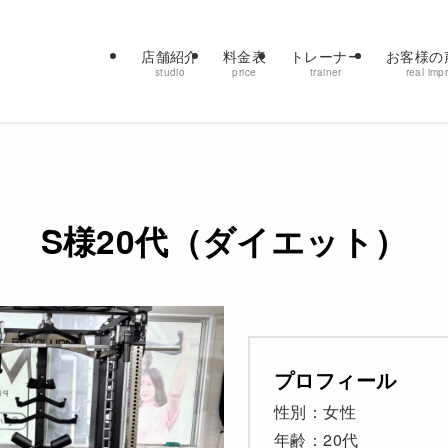
店舗紹介
料金表
トレーナー
お客様の
studio
price
trainer
real imp
S様20代（ダイエット）
プロフィール
性別：女性
年齢：20代