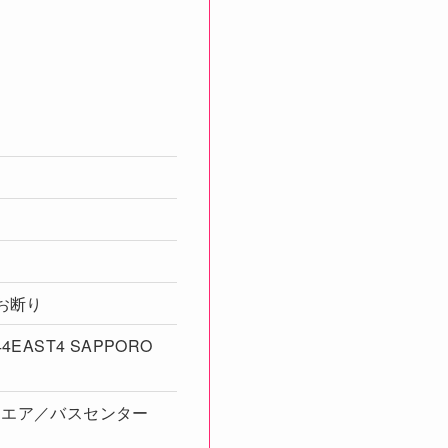
話お断り
EAST4 SAPPORO
クエア／バスセンター