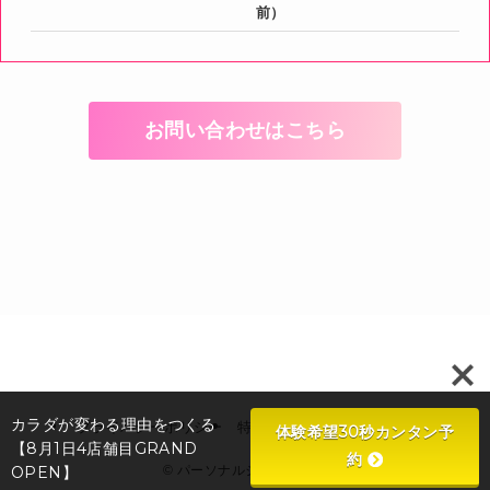
前）
お問い合わせはこちら
カラダが変わる理由をつくる
プライバシーポリシー
特定商取引法に基づく表示
体験希望30秒カンタン予
【8月1日4店舗目GRAND
約
OPEN】
©
パーソナルジムMORE