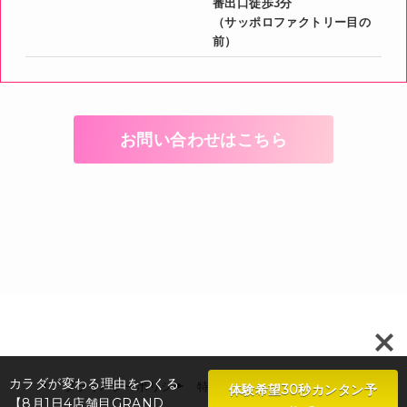
番出口徒歩3分
（サッポロファクトリー目の
前）
お問い合わせはこちら
カラダが変わる理由をつくる
プライバシーポリシー
特定商取引法に基づく表示
体験希望30秒カンタン予
【8月1日4店舗目GRAND