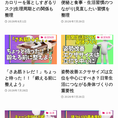
カロリーを落としすぎるリ
便秘と食事・生活習慣のつ
スク|生理周期との関係も
ながり|見直したい習慣を
整理
整理
2026年8月1日
2026年7月29日
糖質制限
糖質制限
「さあ筋トレだ！」ちょっ
姿勢改善エクササイズは立
と待った！！「鍛える前に
位を中心にすべき？日常生
整えよう」
活につながる身体づくりの
重要性
2026年7月28日
2026年7月26日
効果
栄養