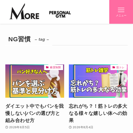
メニュー
NG習慣
– tag –
糖質制限
筋トレ
ダイエット中でもパンを我
忘れがち？！筋トレの多大
慢しない|パンの選び方と
なる様々な嬉しい体への効
組み合わせ方
果
2026年8月5日
2026年8月4日