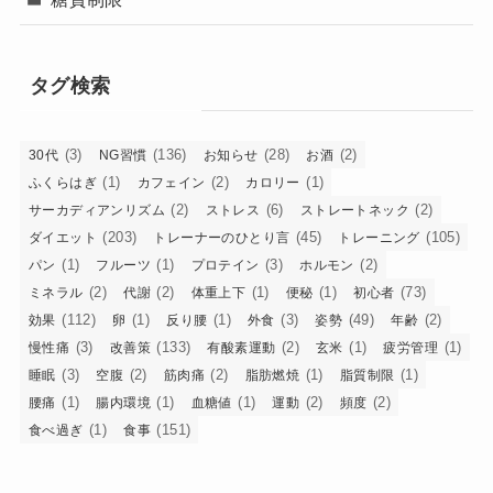
タグ検索
(3)
(136)
(28)
(2)
30代
NG習慣
お知らせ
お酒
(1)
(2)
(1)
ふくらはぎ
カフェイン
カロリー
(2)
(6)
(2)
サーカディアンリズム
ストレス
ストレートネック
(203)
(45)
(105)
ダイエット
トレーナーのひとり言
トレーニング
(1)
(1)
(3)
(2)
パン
フルーツ
プロテイン
ホルモン
(2)
(2)
(1)
(1)
(73)
ミネラル
代謝
体重上下
便秘
初心者
(112)
(1)
(1)
(3)
(49)
(2)
効果
卵
反り腰
外食
姿勢
年齢
(3)
(133)
(2)
(1)
(1)
慢性痛
改善策
有酸素運動
玄米
疲労管理
(3)
(2)
(2)
(1)
(1)
睡眠
空腹
筋肉痛
脂肪燃焼
脂質制限
(1)
(1)
(1)
(2)
(2)
腰痛
腸内環境
血糖値
運動
頻度
(1)
(151)
食べ過ぎ
食事