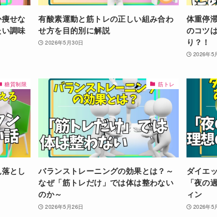
か痩せな
有酸素運動と筋トレの正しい組み合わ
体重停
たい調味
せ方を目的別に解説
のコツ
り？！
2026年5月30日
2026年5
糖質制限
筋トレ
見落とし
バランストレーニングの効果とは？～
ダイエ
なぜ「筋トレだけ」では体は整わない
「夜の
のか～
ィン
2026年5月26日
2026年5