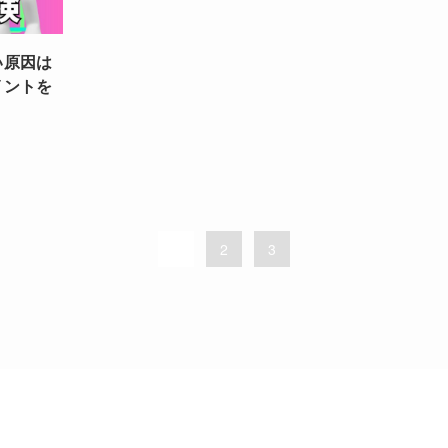
い原因は
イントを
1
2
3