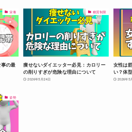
栄養
糖質制限
食事の最
痩せないダイエッター必見：カロリー
女性は
の削りすぎが危険な理由について
い？体
2026年5月24日
2026年5
姿勢