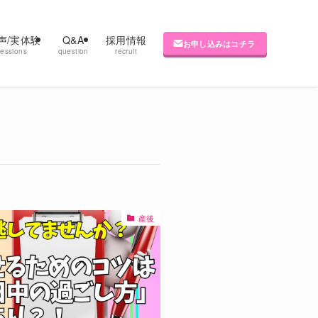
声/実体験
Q&A
採用情報
お申し込みはコチラ
ressions
question
recruit
産後