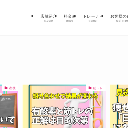
店舗紹介
料金表
トレーナー
お客様の
studio
price
trainer
real imp
産後
筋トレ