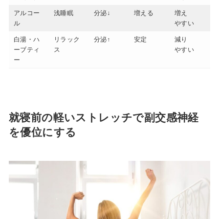
アルコー
浅睡眠
分泌↓
増える
増え
ル
やすい
白湯・ハ
リラック
分泌↑
安定
減り
ーブティ
ス
やすい
ー
就寝前の軽いストレッチで副交感神経
を優位にする