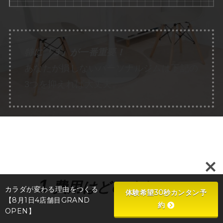
特に『３』が一番重要！
あなたが損しないパーソナルジムは下記の
3つを抑えれば大丈夫。
1
.費用はどのくらい？
カラダが変わる理由をつくる
体験希望30秒カンタン予
【8月1日4店舗目GRAND
約
OPEN】