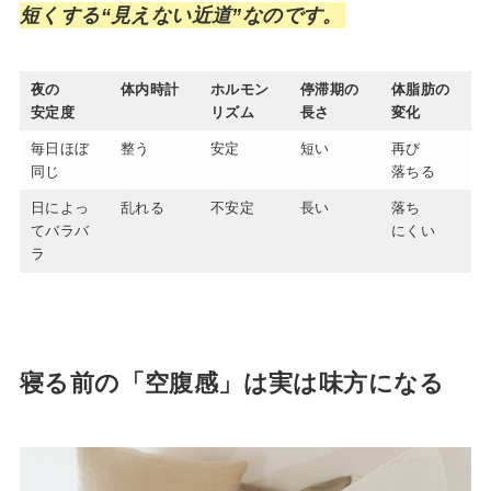
短くする“見えない近道”なのです。
夜の
体内時計
ホルモン
停滞期の
体脂肪の
安定度
リズム
長さ
変化
毎日ほぼ
整う
安定
短い
再び
同じ
落ちる
日によっ
乱れる
不安定
長い
落ち
てバラバ
にくい
ラ
寝る前の「空腹感」は実は味方になる