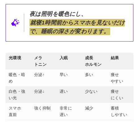
夜は照明を暖色にし、
就寝1時間前からスマホを見ないだけ
で、睡眠の深さが変わります。
光環境
メラ
入眠
成長
結果
トニン
ホルモン
暖色・暗
分泌↑
早い
多い
痩せ
め
やすい
白色・強
分泌↓
遅い
少ない
痩せ
い光
にくい
スマホ
強く抑制
非常に
減少
蓄積
直前
遅い
しやすい