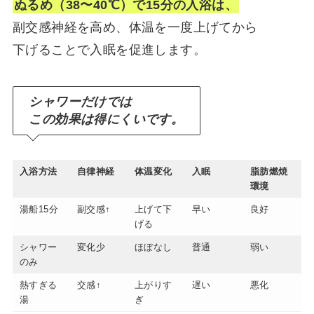
ぬるめ（38〜40℃）で15分の入浴は、
副交感神経を高め、体温を一度上げてから
下げることで入眠を促進します。
シャワーだけでは
この効果は得にくいです。
入浴方法
自律神経
体温変化
入眠
脂肪燃焼
環境
湯船15分
副交感↑
上げて下
早い
良好
げる
シャワー
変化少
ほぼなし
普通
弱い
のみ
熱すぎる
交感↑
上がりす
遅い
悪化
湯
ぎ