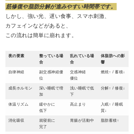
筋修復や脂肪分解が進みやすい時間帯です。
しかし、強い光、遅い食事、スマホ刺激、
カフェインなどがあると、
この流れは簡単に崩れます。
夜の要素
整っている場
乱れている場
体脂肪への影
合
合
響
自律神経
副交感神経優
交感神経
燃焼↑ / 蓄積↓
位
優位
成長ホルモン
深い睡眠で増
浅い睡眠で低
分解↑ / 修復↓
加
下
体温リズム
緩やかに
高止まり
入眠↑ / 睡眠
低下
質↓
消化吸収
就寝前に
胃腸が活動中
脂肪蓄積↑
完了