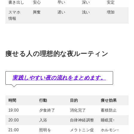
書き出し
安心
早い
深い
安定
スマホ
興奮
遅い
浅い
増加
情報
痩せる人の理想的な夜ルーティン
実践しやすい夜の流れをまとめます。
時間
行動
目的
痩せ効果
19:00
夕食終了
消化完了
蓄積防止
20:00
入浴
自律神経調整
睡眠質↑
21:00
照明を
メラトニン促
ホルモン↑