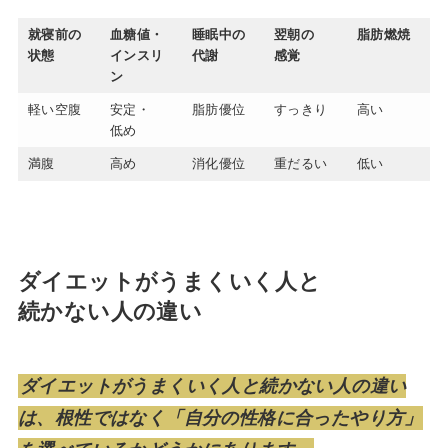
就寝前の
血糖値・
睡眠中の
翌朝の
脂肪燃焼
状態
インスリ
代謝
感覚
ン
軽い空腹
安定・
脂肪優位
すっきり
高い
低め
満腹
高め
消化優位
重だるい
低い
ダイエットがうまくいく人と
続かない人の違い
ダイエットがうまくいく人と続かない人の違い
は、根性ではなく「自分の性格に合ったやり方」