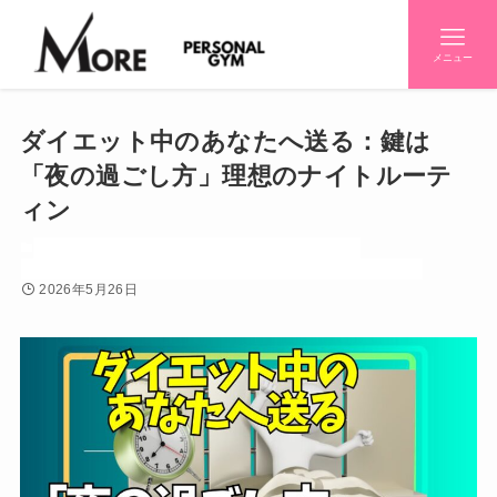
メニュー
ダイエット中のあなたへ送る：鍵は
「夜の過ごし方」理想のナイトルーテ
ィン
お知らせ
ダイエット
トレーニング
パーソナルジム
パーソナルジム紹介
初心者
効果
感情
栄養
筋トレ
糖質制限
2026年5月26日