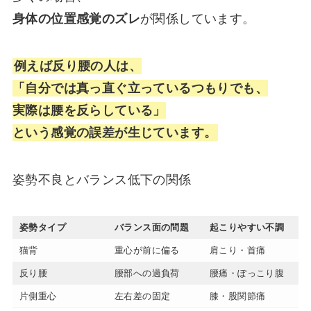
身体の位置感覚のズレ
が関係しています。
例えば反り腰の人は、
「自分では真っ直ぐ立っているつもりでも、
実際は腰を反らしている」
という感覚の誤差が生じています。
姿勢不良とバランス低下の関係
姿勢タイプ
バランス面の問題
起こりやすい不調
猫背
重心が前に偏る
肩こり・首痛
反り腰
腰部への過負荷
腰痛・ぽっこり腹
片側重心
左右差の固定
膝・股関節痛