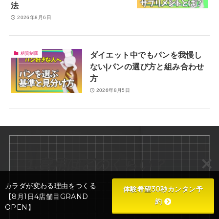
法
2026年8月6日
ダイエット中でもパンを我慢し
糖質制限
ない|パンの選び方と組み合わせ
方
2026年8月5日
1.費用はどのくらい？
カラダが変わる理由をつくる
2.特典・割引
体験希望30秒カンタン予
【8月1日4店舗目GRAND
約
OPEN】
3.パーソナルジム選び