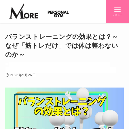
メニュー
バランストレーニングの効果とは？～
なぜ「筋トレだけ」では体は整わない
のか～
お知らせ
ダイエット
トレーニー（筋トレ好き）
トレーニング
世間話し
初心者
初心者知りたいシリーズ
効果
姿勢
感情
筋トレ
2026年5月26日