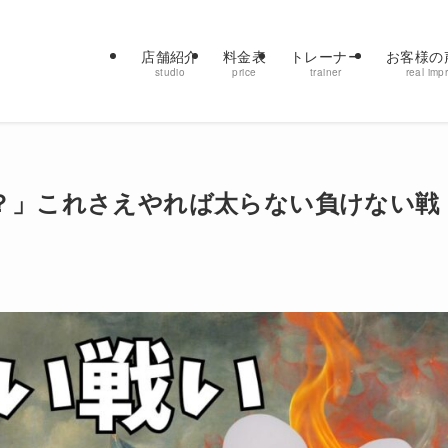
店舗紹介
料金表
トレーナー
お客様の
studio
price
trainer
real imp
？」これさえやれば太らない負けない戦