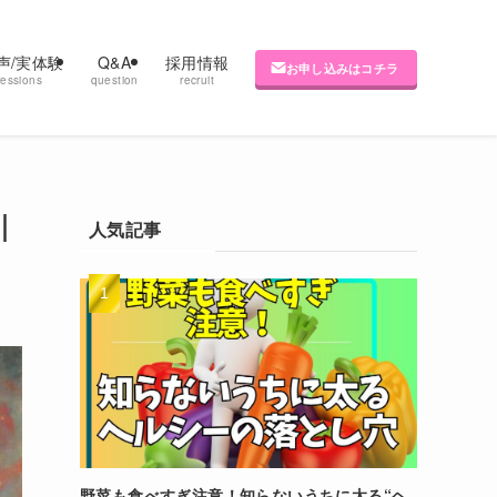
声/実体験
Q&A
採用情報
お申し込みはコチラ
ressions
question
recruit
｜
人気記事
野菜も食べすぎ注意！知らないうちに太る“ヘ