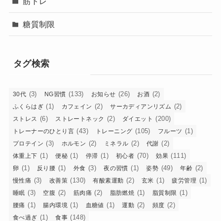
筋トレ
糖質制限
タグ検索
(3)
(133)
(26)
(2)
30代
NG習慣
お知らせ
お酒
(1)
(2)
(2)
ふくらはぎ
カフェイン
サーカディアンリズム
(6)
(2)
(200)
ストレス
ストレートネック
ダイエット
(43)
(105)
(1)
トレーナーのひとり言
トレーニング
フルーツ
(3)
(2)
(2)
(2)
プロテイン
ホルモン
ミネラル
代謝
(1)
(1)
(1)
(70)
(111)
体重上下
便秘
停滞
初心者
効果
(1)
(1)
(3)
(1)
(49)
(2)
卵
反り腰
外食
夜の習慣
姿勢
年齢
(3)
(130)
(2)
(1)
(1)
慢性痛
改善策
有酸素運動
玄米
疲労管理
(3)
(2)
(2)
(1)
(1)
睡眠
空腹
筋肉痛
脂肪燃焼
脂質制限
(1)
(1)
(1)
(2)
(2)
腰痛
腸内環境
血糖値
運動
頻度
(1)
(148)
食べ過ぎ
食事