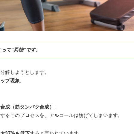
って“異物”です。
を分解しようとします。
トップ現象
。
の合成（筋タンパク合成）
」
とするこのプロセスを、アルコールは妨げてしまいます。
大37%も低下
すると言われています。