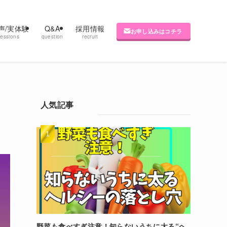
声/実体験
Q&A
採用情報
お申し込みはコチラ
ressions
question
recruit
人気記事
野菜も食べすぎ注意！知らないうちに太る“ヘ