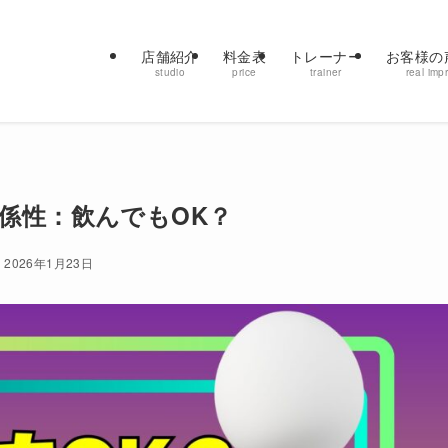
店舗紹介
料金表
トレーナー
お客様の
studio
price
trainer
real imp
係性：飲んでもOK？
2026年1月23日