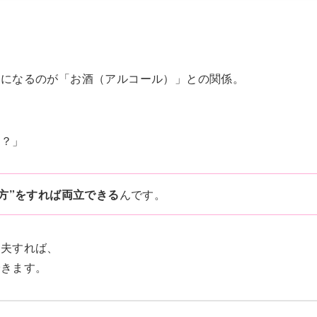
気になるのが「お酒（アルコール）」との関係。
当？」
方”をすれば両立できる
んです。
工夫すれば、
できます。