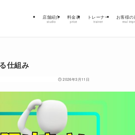
店舗紹介
料金表
トレーナー
お客様の
studio
price
trainer
real imp
る仕組み
知りたいシリーズ
効果
感情
栄養
2026年3月11日