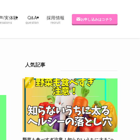
声/実体験
Q&A
採用情報
お申し込みはコチラ
ressions
question
recruit
人気記事
野菜も食べすぎ注意！知らないうちに太る“ヘ