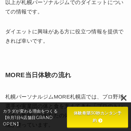
以上が札幌パーソナルジムでのダイエットについ
ての情報です。
ダイエットに興味がある方に役立つ情報を提供で
きれば幸いです。
MORE当日体験の流れ
札幌パーソナルジムMORE札幌店では、プロ野球
選手や実業団の体と食を支えてきた「プロのトレ
カラダが変わる理由をつくる
体験希望30秒カンタン予
ーナー集団」があなたの体を全力サポートする環
【8月1日4店舗目GRAND
約
OPEN】
境が整っています。