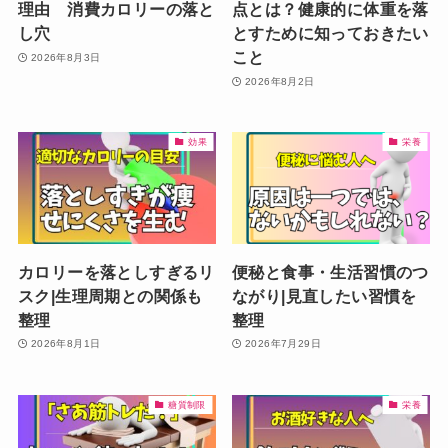
理由 消費カロリーの落と
点とは？健康的に体重を落
し穴
とすために知っておきたい
こと
2026年8月3日
2026年8月2日
効果
栄養
カロリーを落としすぎるリ
便秘と食事・生活習慣のつ
スク|生理周期との関係も
ながり|見直したい習慣を
整理
整理
2026年8月1日
2026年7月29日
糖質制限
栄養