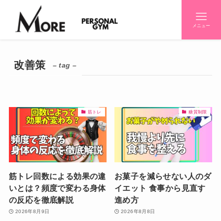
メニュー
改善策
– tag –
筋トレ
糖質制限
筋トレ回数による効果の違
お菓子を減らせない人のダ
いとは？頻度で変わる身体
イエット 食事から見直す
の反応を徹底解説
進め方
2026年8月9日
2026年8月8日