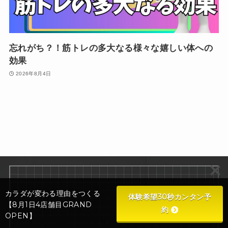
忘れがち？！筋トレの多大なる様々な嬉しい体への
効果
2026年8月4日
1.費用はどのくらい？
カラダが変わる理由をつくる
体験希望30秒カンタン予
【8月1日4店舗目GRAND
約
OPEN】
2.特典・割引