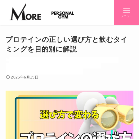
メニュー
プロテインの正しい選び方と飲むタイ
ミングを目的別に解説
お知らせ
ダイエット
トレーニー（筋トレ好き）
トレーニング
パーソナルジム
パーソナルジム紹介
世間話し
初心者
初心者知りたいシリーズ
効果
栄養
筋トレ
2026年6月15日