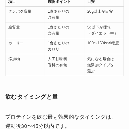
項目
確認ポイント
目安
タンパク質量
1食あたりの
20g以上が目安
含有量
糖質量
1食あたりの
5g以下が理想
含有量
（ダイエット中）
カロリー
1食あたりの
100〜150kcal程度
カロリー
添加物
人工甘味料・
気になる場合は
香料の有無
無添加タイプを
選ぶ
飲むタイミングと量
プロテインを飲む最も効果的なタイミングは、
運動後30〜45分以内です。