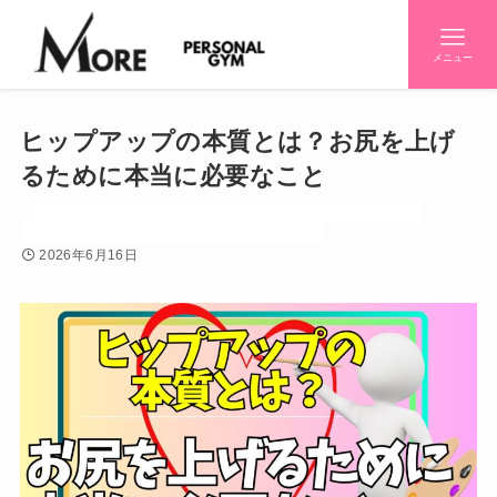
メニュー
ヒップアップの本質とは？お尻を上げ
るために本当に必要なこと
お知らせ
ダイエット
トレーニー（筋トレ好き）
トレーニング
初心者知りたいシリーズ
効果
妊婦
感情
産後
2026年6月16日