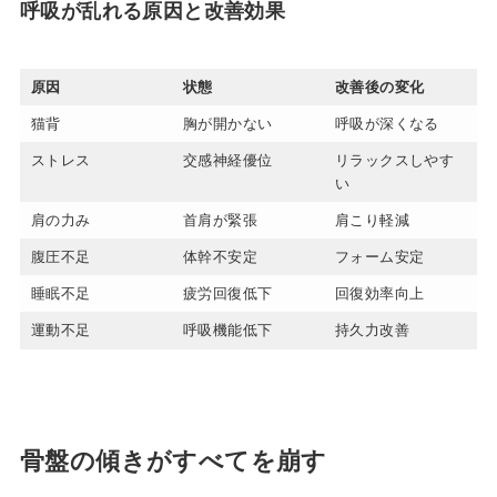
呼吸が乱れる原因と改善効果
原因
状態
改善後の変化
猫背
胸が開かない
呼吸が深くなる
ストレス
交感神経優位
リラックスしやす
い
肩の力み
首肩が緊張
肩こり軽減
腹圧不足
体幹不安定
フォーム安定
睡眠不足
疲労回復低下
回復効率向上
運動不足
呼吸機能低下
持久力改善
骨盤の傾きがすべてを崩す