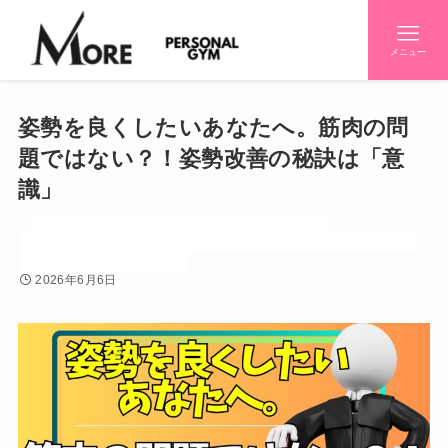
メニュー
姿勢を良くしたいあなたへ。筋肉の問
題ではない？！姿勢改善の秘訣は「意
識」
ダイエット
トレーニー（筋トレ好き）
トレーニング
トレーニングフォーム
パーソナルジム
初心者
初心者知りたいシリーズ
効果
妊婦
姿勢
栄養
産後
2026年6月6日