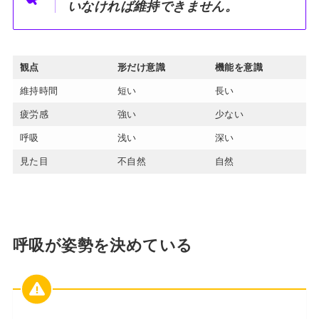
いなければ維持できません。
観点
形だけ意識
機能を意識
維持時間
短い
長い
疲労感
強い
少ない
呼吸
浅い
深い
見た目
不自然
自然
呼吸が姿勢を決めている