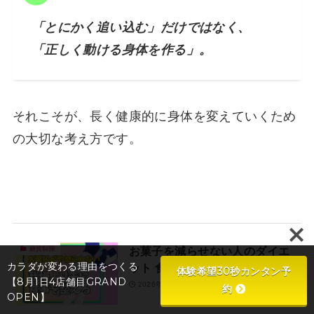
「とにかく追い込む」だけではなく、
「正しく動ける身体を作る」。
それこそが、長く健康的に身体を変えていくため
の大切な考え方です。
お菓子を減らせない人のダイエ
糖質制限
カラダが変わる理由をつくる
ット 食事から見直す進め方
体験希望30秒カンタン予
【8月1日4店舗目GRAND
2026年8月8日
約
OPEN】