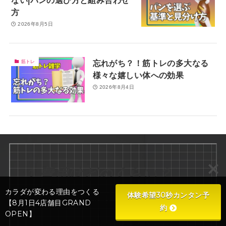
方
2026年8月5日
忘れがち？！筋トレの多大なる
筋トレ
様々な嬉しい体への効果
2026年8月4日
1.費用はどのくらい？
カラダが変わる理由をつくる
体験希望30秒カンタン予
2.特典・割引
【8月1日4店舗目GRAND
約
OPEN】
3.パーソナルジム選び