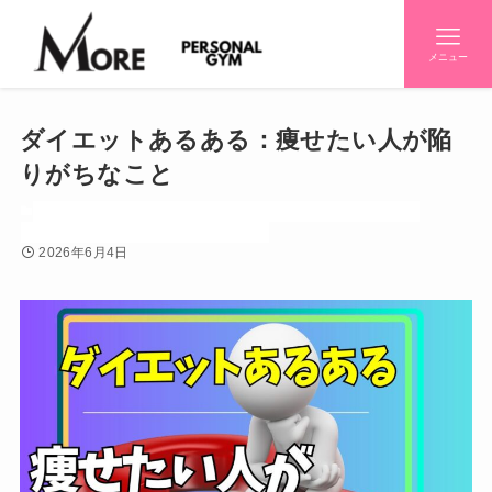
メニュー
ダイエットあるある：痩せたい人が陥
りがちなこと
お知らせ
ダイエット
トレーニー（筋トレ好き）
トレーニング
パーソナルジム
効果
妊婦
姿勢
感情
2026年6月4日