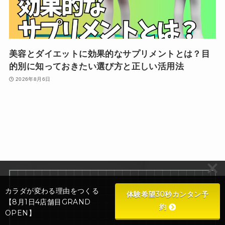
美容とダイエットに効果的なサプリメントとは？目
的別に知っておきたい選び方と正しい活用法
2026年8月6日
カラダが変わる理由をつくる
体験希望30秒カンタン予
1.費用はどのくらい？
【8月1日4店舗目GRAND
約
OPEN】