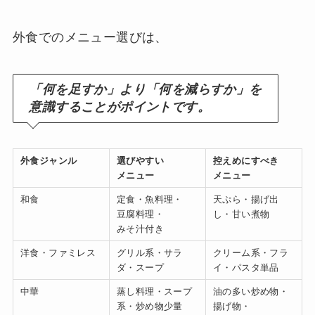
外食でのメニュー選びは、
「何を足すか」より「何を減らすか」を
意識することがポイントです。
外食ジャンル
選びやすい
控えめにすべき
メニュー
メニュー
和食
定食・魚料理・
天ぷら・揚げ出
豆腐料理・
し・甘い煮物
みそ汁付き
洋食・ファミレス
グリル系・サラ
クリーム系・フラ
ダ・スープ
イ・パスタ単品
中華
蒸し料理・スープ
油の多い炒め物・
系・炒め物少量
揚げ物・