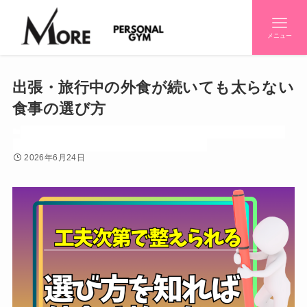
メニュー
出張・旅行中の外食が続いても太らない
食事の選び方
お知らせ
ダイエット
パーソナルジム
パーソナルジム紹介
世間話し
初心者
初心者知りたいシリーズ
効果
感情
栄養
2026年6月24日