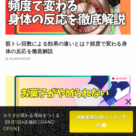
筋トレ回数による効果の違いとは？頻度で変わる身
体の反応を徹底解説
2026年8月9日
糖質制限
カラダが変わる理由をつくる
体験希望30秒カンタン予
【8月1日4店舗目GRAND
約
OPEN】