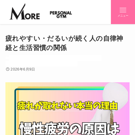
メニュー
疲れやすい・だるいが続く人の自律神
経と生活習慣の関係
お知らせ
パーソナルジム
パーソナルジム紹介
初心者
初心者知りたいシリーズ
効果
感情
栄養
2026年6月9日