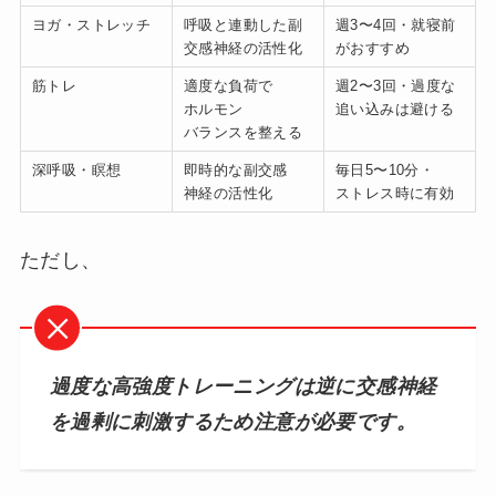
ヨガ・ストレッチ
呼吸と連動した副
週3〜4回・就寝前
交感神経の活性化
がおすすめ
筋トレ
適度な負荷で
週2〜3回・過度な
ホルモン
追い込みは避ける
バランスを整える
深呼吸・瞑想
即時的な副交感
毎日5〜10分・
神経の活性化
ストレス時に有効
ただし、
過度な高強度トレーニングは逆に交感神経
を過剰に刺激するため注意が必要です。