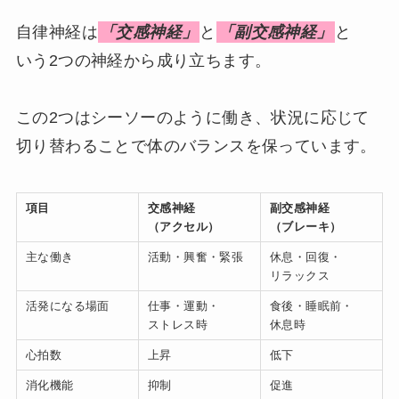
自律神経は
「交感神経」
と
「副交感神経」
と
いう2つの神経から成り立ちます。
この2つはシーソーのように働き、状況に応じて
切り替わることで体のバランスを保っています。
項目
交感神経
副交感神経
（アクセル）
（ブレーキ）
主な働き
活動・興奮・緊張
休息・回復・
リラックス
活発になる場面
仕事・運動・
食後・睡眠前・
ストレス時
休息時
心拍数
上昇
低下
消化機能
抑制
促進