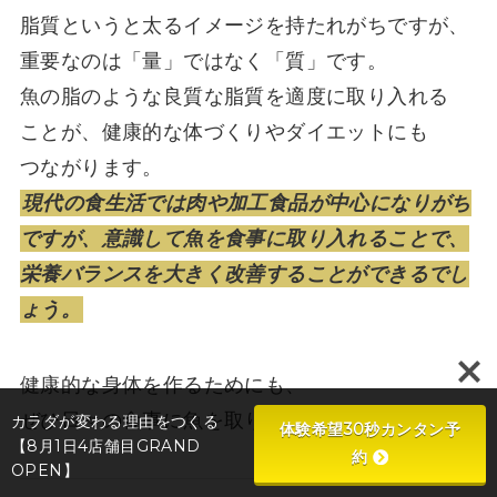
脂質というと太るイメージを持たれがちですが、
重要なのは「量」ではなく「質」です。
魚の脂のような良質な脂質を適度に取り入れる
ことが、健康的な体づくりやダイエットにも
つながります。
現代の食生活では肉や加工食品が中心になりがち
ですが、意識して魚を食事に取り入れることで、
栄養バランスを大きく改善することができるでし
ょう。
健康的な身体を作るためにも、
ぜひ日々の食事に魚を取り入れてみてください。
カラダが変わる理由をつくる
体験希望30秒カンタン予
【8月1日4店舗目GRAND
約
OPEN】