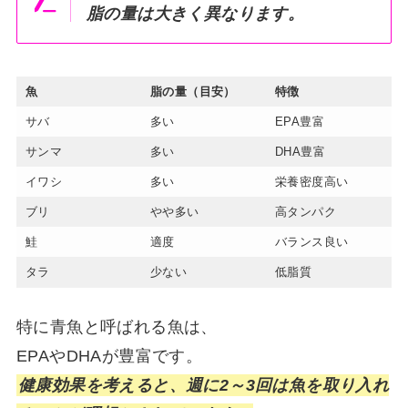
脂の量は大きく異なります。
魚
脂の量（目安）
特徴
サバ
多い
EPA豊富
サンマ
多い
DHA豊富
イワシ
多い
栄養密度高い
ブリ
やや多い
高タンパク
鮭
適度
バランス良い
タラ
少ない
低脂質
特に青魚と呼ばれる魚は、
EPAやDHAが豊富です。
健康効果を考えると、週に2～3回は魚を取り入れ