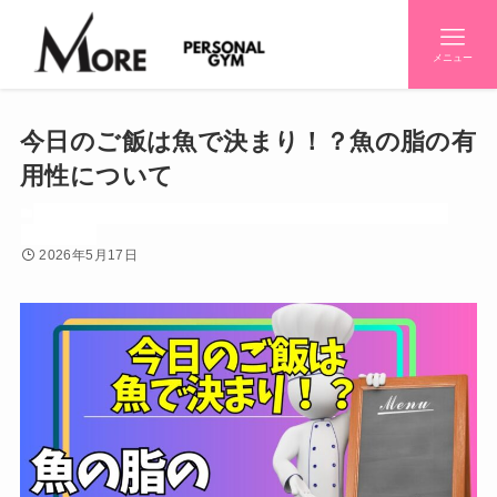
メニュー
今日のご飯は魚で決まり！？魚の脂の有
用性について
お知らせ
ダイエット
パーソナルジム紹介
世間話し
初心者
効果
栄養
産後
2026年5月17日